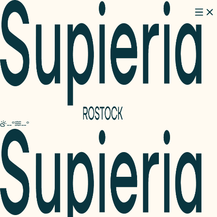
--°
--°