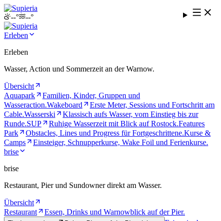
--°
--°
Erleben
Erleben
Wasser, Action und Sommerzeit an der Warnow.
Übersicht
Aquapark
Familien, Kinder, Gruppen und
Wasseraction.
Wakeboard
Erste Meter, Sessions und Fortschritt am
Cable.
Wasserski
Klassisch aufs Wasser, vom Einstieg bis zur
Runde.
SUP
Ruhige Wasserzeit mit Blick auf Rostock.
Features
Park
Obstacles, Lines und Progress für Fortgeschrittene.
Kurse &
Camps
Einsteiger, Schnupperkurse, Wake Foil und Ferienkurse.
brise
brise
Restaurant, Pier und Sundowner direkt am Wasser.
Übersicht
Restaurant
Essen, Drinks und Warnowblick auf der Pier.