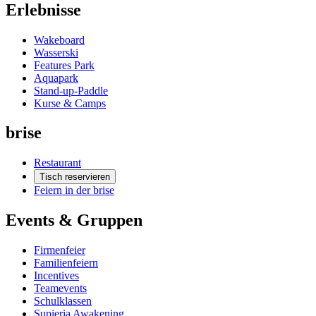
Erlebnisse
Wakeboard
Wasserski
Features Park
Aquapark
Stand-up-Paddle
Kurse & Camps
brise
Restaurant
Tisch reservieren
Feiern in der brise
Events & Gruppen
Firmenfeier
Familienfeiern
Incentives
Teamevents
Schulklassen
Supieria Awakening