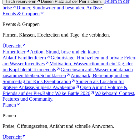
Feiern in der
Tisch reservieren
Deinen Platz auf der Pier sichern.
brise
Dinner, Sundowner und besondere Anlässe.
Events & Gruppen
Events & Gruppen
Firmen, Klassen, Hochzeiten und Tage, die verbinden.
Übersicht
Firmenfeier
Action, Strand, brise und ein klarer
Ablauf.
Familienfeiern
Geburtstage, Hochzeiten und private Feiern
am Wasser.
Incentives
Motivation, Wasseraction und ein Tag, der
im Kopf bleibt.
Teamevents
Gemeinsam aufs Wasser und danach
zusammen bleiben.
Schulklassen
Aquapark, Betreuung und ein
Sommertag für Kids.
Eventlocation
Supieria als Location für
größere Anlässe.
Supieria Awakening
Open Air mit Volume &
Friends auf der Pier.
Baltic Wake Battle 2026
Wakeboard-Contest,
Features und Community.
Planen
Planen
Preise, Öffnungszeiten, Anfahrt und schnelle Antworten.
Übersicht