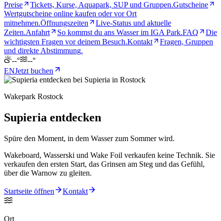
Preise
Tickets, Kurse, Aquapark, SUP und Gruppen.
Gutscheine
Wertgutscheine online kaufen oder vor Ort
mitnehmen.
Öffnungszeiten
Live-Status und aktuelle
Zeiten.
Anfahrt
So kommst du ans Wasser im IGA Park.
FAQ
Die
wichtigsten Fragen vor deinem Besuch.
Kontakt
Fragen, Gruppen
und direkte Abstimmung.
--°
--°
EN
Jetzt buchen
Wakepark Rostock
Supieria entdecken
Spüre den Moment, in dem Wasser zum Sommer wird.
Wakeboard, Wasserski und Wake Foil verkaufen keine Technik. Sie
verkaufen den ersten Start, das Grinsen am Steg und das Gefühl,
über die Warnow zu gleiten.
Startseite öffnen
Kontakt
Ort