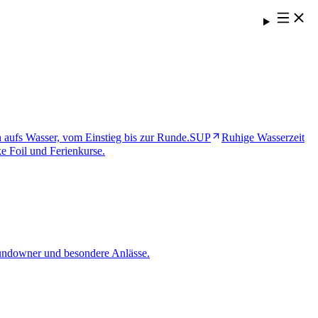
h aufs Wasser, vom Einstieg bis zur Runde.
SUP
Ruhige Wasserzeit
e Foil und Ferienkurse.
undowner und besondere Anlässe.