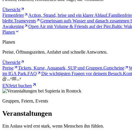
Übersicht
Firmenfeier
Action, Strand, brise und ein klarer Ablauf.
Familienfeie
bleibt.
Teamevents
Gemeinsam aufs Wasser und danach zusammen b
Awakening
Open Air mit Volume & Friends auf der Pier.
Baltic Wak
Planen
Planen
Preise, Öffnungszeiten, Anfahrt und schnelle Antworten.
Übersicht
Preise
Tickets, Kurse, Aquapark, SUP und Gruppen.
Gutscheine
W
im IGA Park.
FAQ
Die wichtigsten Fragen vor deinem Besuch.
Kont
--°
--°
EN
Jetzt buchen
Gruppen, Feiern, Events
Veranstaltungen
Ein Anlass wird erst stark, wenn Menschen ihn fühlen.