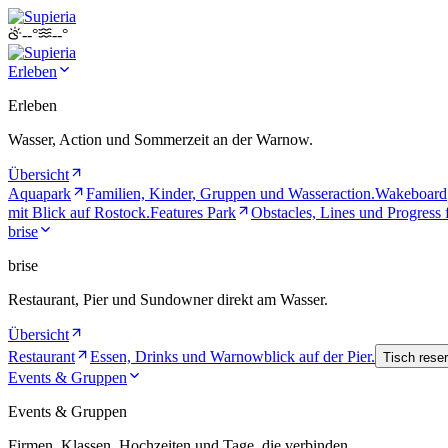
--°
--°
Erleben
Erleben
Wasser, Action und Sommerzeit an der Warnow.
Übersicht
Aquapark
Familien, Kinder, Gruppen und Wasseraction.
Wakeboard
mit Blick auf Rostock.
Features Park
Obstacles, Lines und Progress f
brise
brise
Restaurant, Pier und Sundowner direkt am Wasser.
Übersicht
Restaurant
Essen, Drinks und Warnowblick auf der Pier.
Tisch reser
Events & Gruppen
Events & Gruppen
Firmen, Klassen, Hochzeiten und Tage, die verbinden.