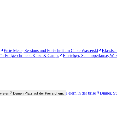
Erste Meter, Sessions und Fortschritt am Cable.
Wasserski
Klassisc
ür Fortgeschrittene.
Kurse & Camps
Einsteiger, Schnupperkurse, Wak
Feiern in der brise
Dinner, S
vieren
Deinen Platz auf der Pier sichern.